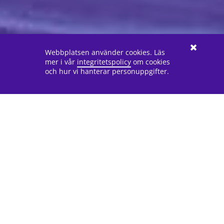
Webbplatsen använder cookies. Läs
mer i vår
integritetspolicy
om cookies
och hur vi hanterar personuppgifter.
Förebygg våld tillsammans
med barn och unga!
MVP är en lektionsserie för skolan, med målet att
stoppa och förebygga mäns och killars våld. Elever
och lärare lär sig att ta ansvar för varandra och
säga ifrån om de ser eller hör våld och kränkningar.
Vi på MÄN har under många år anpassat och
utvecklat MVP för en svensk kontext och är ledande
i Sverige i utvecklingen av metoden.