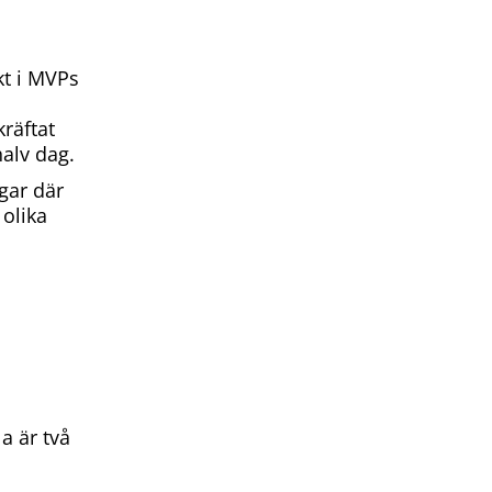
kt i MVPs
kräftat
alv dag.
gar där
 olika
a är två