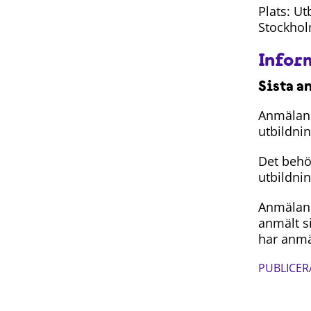
Plats: U
Stockhol
Infor
Sista a
Anmälan 
utbildnin
Det behö
utbildni
Anmälan 
anmält s
har anmä
PUBLICER