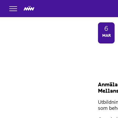
6
MAR
Anmälan
Mellans
Utbildni
som behö