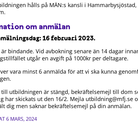
tbildningen hålls på MÄN:s kansli i Hammarbysjöstad,
m.
mation om anmälan
nmälningsdag: 16 februari 2023.
är bindande. Vid avbokning senare än 14 dagar inna
gstillfället utgår en avgift på 1000kr per deltagare.
ver vara minst 6 anmälda för att vi ska kunna genom
ngen.
till utbildningen är stängd, bekräftelsemejl till dom 
ig har skickats ut den 16/2. Mejla utbildning@mfj.se
lt dig men saknar bekräftelsemejl på din anmälan.
AT 6 MARS, 2024