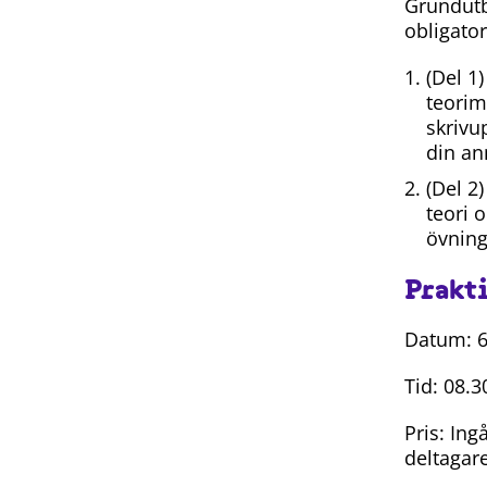
Grundutb
obligato
(Del 1)
teorim
skrivup
din an
(Del 2)
teori 
övning
Prakt
Datum: 6
Tid: 08.
Pris: Ing
deltagar