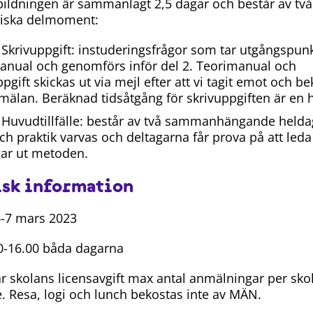
ildningen är sammanlagt 2,5 dagar och består av två
riska delmoment:
 Skrivuppgift
: instuderingsfrågor som tar utgångspun
anual och genomförs inför del 2. Teorimanual och
pgift skickas ut via mejl efter att vi tagit emot och be
mälan. Beräknad tidsåtgång för skrivuppgiften är en h
 Huvudtillfälle
: består av två sammanhängande helda
och praktik varvas och deltagarna får prova på att leda
ar ut metoden.
isk information
-7 mars 2023
30-16.00 båda dagarna
år skolans licensavgift max antal anmälningar per skol
e. Resa, logi och lunch bekostas inte av MÄN.