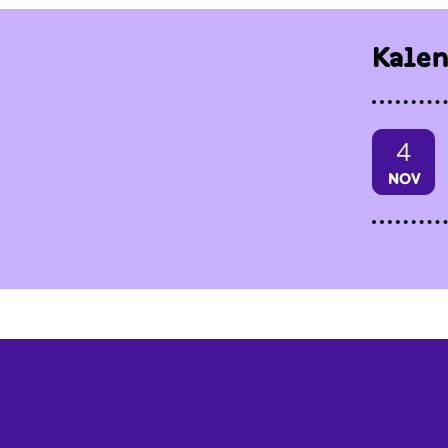
Kale
4
NOV