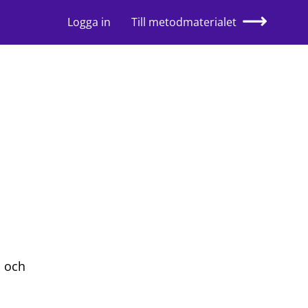
Logga in
Till metodmaterialet
P och