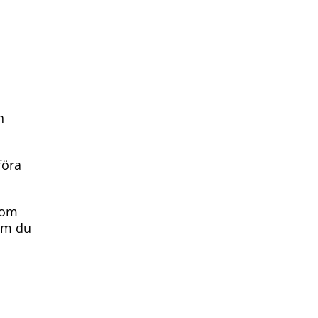
n
föra
som
 om du