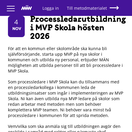
Logga in
Till metodmaterialet
Processledarutbildning
4
i MVP Skola hösten
NOV
2026
För att en kommun eller skolområde ska kunna bli
självförsörjande, starta upp MVP på nya skolor i
kommunen och utbilda ny personal, erbjuder MÄN
möjligheten att utbilda personer till att bli processledare i
MVP Skola.
Som processledare i MVP Skola kan du tillsammans med
en processledarkollega i kommunen leda de
utbildningsinsatser som ingår i implementeringen av MVP
Skola. Ni kan även utbilda nya MVP ledare på skolor som
redan arbetar med metoden men som behöver
komplettera MVP teamen. Ni behöver vara minst två
processledare i kommunen för att sprida metoden.
Vem/vilka som ska anmäla sig till utbildningen avgör den
enskilde i samråd med rektor eller närmaste chef.