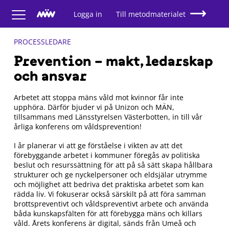
Logga in
Till metodmaterialet
PROCESSLEDARE
Prevention – makt, ledarskap
och ansvar
Arbetet att stoppa mäns våld mot kvinnor får inte
upphöra. Därför bjuder vi på Unizon och MÄN,
tillsammans med Länsstyrelsen Västerbotten, in till vår
årliga konferens om våldsprevention!
I år planerar vi att ge förståelse i vikten av att det
förebyggande arbetet i kommuner föregås av politiska
beslut och resurssättning för att på så sätt skapa hållbara
strukturer och ge nyckelpersoner och eldsjälar utrymme
och möjlighet att bedriva det praktiska arbetet som kan
rädda liv. Vi fokuserar också särskilt på att föra samman
brottspreventivt och våldspreventivt arbete och använda
båda kunskapsfälten för att förebygga mäns och killars
våld. Årets konferens är digital, sänds från Umeå och